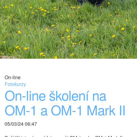
On-line
Fotokurzy
On-line školení na
OM-1 a OM-1 Mark II
05/03/24 06:47