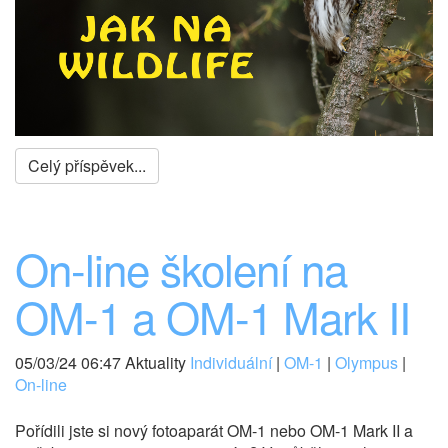
Celý příspěvek...
On-line školení na
OM-1 a OM-1 Mark II
05/03/24 06:47 Aktuality
Individuální
|
OM-1
|
Olympus
|
On-line
Pořídili jste si nový fotoaparát OM-1 nebo OM-1 Mark II a