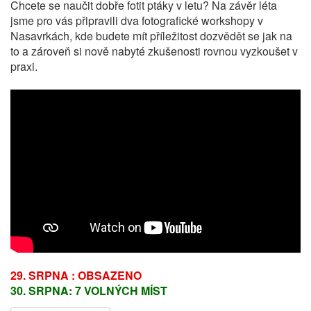
Chcete se naučit dobře fotit ptáky v letu? Na závěr léta
jsme pro vás připravili dva fotografické workshopy v
Nasavrkách, kde budete mít příležitost dozvědět se jak na
to a zároveň si nově nabyté zkušenosti rovnou vyzkoušet v
praxi.
29. SRPNA : OBSAZENO
30. SRPNA: 7 VOLNÝCH MÍST