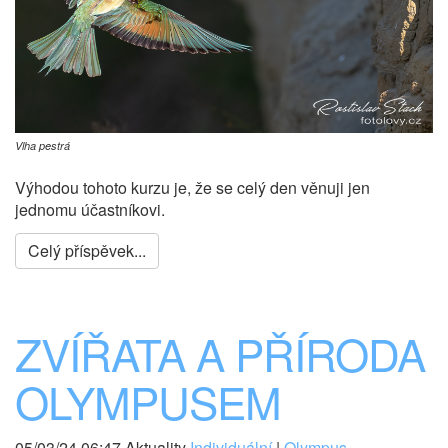
Vlha pestrá
Výhodou tohoto kurzu je, že se celý den věnuji jen
jednomu účastníkovi.
Celý příspěvek...
ZVÍŘATA A PŘÍRODA
OLYMPUSEM
05/03/24 06:47 Aktuality
Individuální
|
Olympus