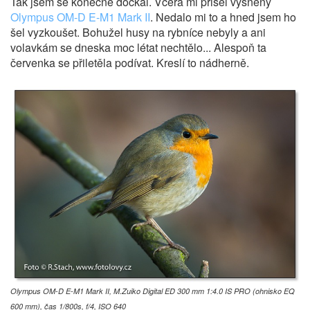
Tak jsem se konečně dočkal. Včera mi přišel vysněný
Olympus OM-D E-M1 Mark II
. Nedalo mi to a hned jsem ho
šel vyzkoušet. Bohužel husy na rybníce nebyly a ani
volavkám se dneska moc létat nechtělo... Alespoň ta
červenka se přiletěla podívat. Kreslí to nádherně.
Olympus OM-D E-M1 Mark II, M.Zuiko Digital ED 300 mm 1:4.0 IS PRO (ohnisko EQ
600 mm), čas 1/800s, f/4, ISO 640