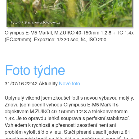
Olympus E-M5 MarkII, M.ZUIKO 40-150mm 1:2.8 + TC 1,4x
(EQ420mm). Expozice: 1/320 sec, f/4, ISO 200
Foto týdne
31/07/16 22:42 Aktuality
Nové foto
Uplynulý víkend jsem zkoušel fotit s novou výbavou motýly.
Znovu jsem ocenil výhodu Olympusu E-M5 Mark II s
objektivem M.ZUIKO 40-150mm 1:2.8 a telekonvertorem
1,4x. Je to opravdu lehká souprava s perfektní stabilizací.
Vzhledem k rychlosti a přesnosti zaostření není ani
problém vyfotit šídlo v letu. Stačí přesně usadit jeden z 81
zaostřovacích bodů na tělo šídla a zmáčknout spoušť. Je to