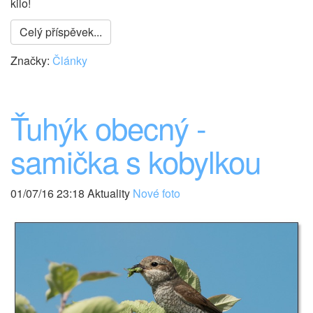
kilo!
Celý příspěvek...
Značky:
Články
Ťuhýk obecný -
samička s kobylkou
01/07/16 23:18 Aktuality
Nové foto