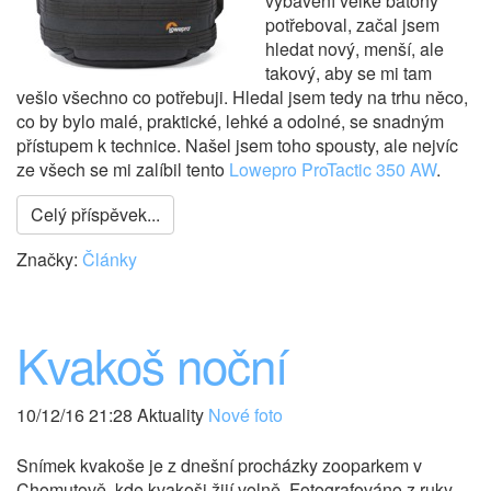
vybavení velké batohy
potřeboval, začal jsem
hledat nový, menší, ale
takový, aby se mi tam
vešlo všechno co potřebuji. Hledal jsem tedy na trhu něco,
co by bylo malé, praktické, lehké a odolné, se snadným
přístupem k technice. Našel jsem toho spousty, ale nejvíc
ze všech se mi zalíbil tento
Lowepro ProTactic 350 AW
.
Celý příspěvek...
Značky:
Články
Kvakoš noční
10/12/16 21:28 Aktuality
Nové foto
Snímek kvakoše je z dnešní procházky zooparkem v
Chomutově, kde kvakoši žijí volně. Fotografováno z ruky.