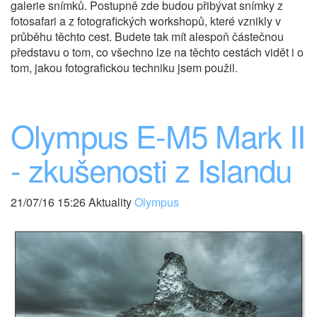
galerie snímků. Postupně zde budou přibývat snímky z
fotosafari a z fotografických workshopů, které vznikly v
průběhu těchto cest. Budete tak mít alespoň částečnou
představu o tom, co všechno lze na těchto cestách vidět i o
tom, jakou fotografickou techniku jsem použil.
Olympus E-M5 Mark II
- zkušenosti z Islandu
21/07/16 15:26 Aktuality
Olympus