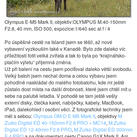
Olympus E-M5 Mark II, objektiv:OLYMPUS M.40-150mm
F2.8, 40 mm, ISO 500, expozice:1/640 sec at f / 4
Po úspěšné cestě na Island jsem se těšil, až nové
vybavení vyzkouším také v Kanadě. Bylo zde daleko víc
příležitostí fotit velká zvířata a tak to byla po “krajinářsko-
ptačím výletu” příjemná změna.
Už při balení na cestu jsem pociťoval daleko větší svobodu.
Velký batoh jsem nechal doma a celou výbavu jsem
pohodlně naskládal do malého fotobatohu, kde mi ještě
zůstalo dost místa na další drobnosti, které jsem chtěl mít u
sebe na palubě letadla. V pohodě se tam ještě vešly
externí disky, čtečka karet, nabíječky, kabely, MacBook,
iPad, dalekohled i osobní věci. Z fotografické techniky jsem
měl s sebou:
Olympus OM-D E-M5 Mark II
, objektivy
M.
Zuiko Digital ED 40-150mm F2.8 PRO + MC14
,
M.Zuiko
Digital ED 12-40mm F2.8 PRO
,
M.Zuiko Digital ED 300mm
F 4 PRO
a na dokumentaci cesty Canon G1X Mark II. Ani