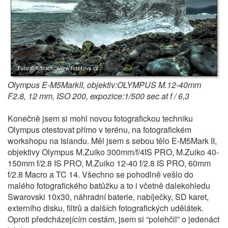
Olympus E-M5MarkII, objektiv:OLYMPUS M.12-40mm
F2.8, 12 mm, ISO 200, expozice:1/500 sec at f / 6,3
Konečně jsem si mohl novou fotografickou techniku
Olympus otestovat přímo v terénu, na fotografickém
workshopu na Islandu. Měl jsem s sebou tělo E-M5Mark II,
objektivy Olympus M.Zuiko 300mm/f/4IS PRO, M.Zuiko 40-
150mm f/2.8 IS PRO, M.Zuiko 12-40 f/2.8 IS PRO, 60mm
f/2.8 Macro a TC 14. Všechno se pohodlně vešlo do
malého fotografického batůžku a to i včetně dalekohledu
Swarovski 10x30, náhradní baterie, nabíječky, SD karet,
externího disku, filtrů a dalších fotografických udělátek.
Oproti předcházejícím cestám, jsem si “polehčil” o jedenáct