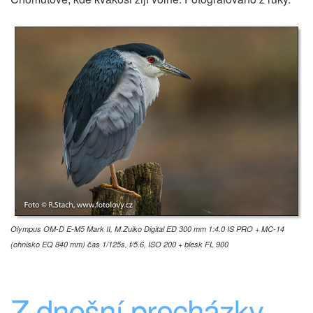
Olympus OM-D E-M5 Mark II, M.Zuiko Digital ED 300 mm 1:4.0 IS PRO + MC-14
(ohnisko EQ 840 mm) čas 1/125s, f/5.6, ISO 200 + blesk FL 900
Z dnešní procházky