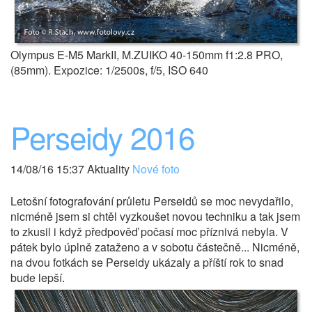
Olympus E-M5 MarkII, M.ZUIKO 40-150mm f1:2.8 PRO,
(85mm). Expozice: 1/2500s, f/5, ISO 640
Perseidy 2016
14/08/16 15:37 Aktuality
Nové foto
Letošní fotografování průletu Perseidů se moc nevydařilo,
nicméně jsem si chtěl vyzkoušet novou techniku a tak jsem
to zkusil i když předpověď počasí moc příznivá nebyla. V
pátek bylo úplně zataženo a v sobotu částečně... Nicméně,
na dvou fotkách se Perseidy ukázaly a příští rok to snad
bude lepší.