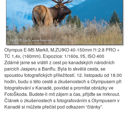
Olympus E-M5 MarkII, M.ZUIKO 40-150mm f1:2.8 PRO +
TC 1,4x, (160mm). Expozice: 1/160s, f/5, ISO 400
Zdárně jsme se vrátili z cest po kanadských národních
parcích Jasperu a Banffu. Byla to skvělá cesta, se
spoustou fotografických příležitostí. 12. listopadu od 18.00
hodin, budu o této cestě a zkušenostech s Olympusem při
fotografování v Kanadě, povídat a promítat obrázky ve
FotoŠkoda. Budete-li mít zájem a čas, přijďte se mrknout.
Článek o zkušenostech s fotografováním s Olympusem v
Kanadě si můžete přečíst pod odkazem “články”.