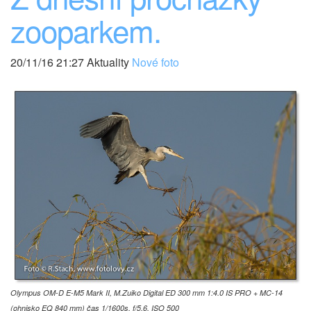
zooparkem.
20/11/16 21:27 Aktuality
Nové foto
Olympus OM-D E-M5 Mark II, M.Zuiko Digital ED 300 mm 1:4.0 IS PRO + MC-14
(ohnisko EQ 840 mm) čas 1/1600s, f/5.6, ISO 500