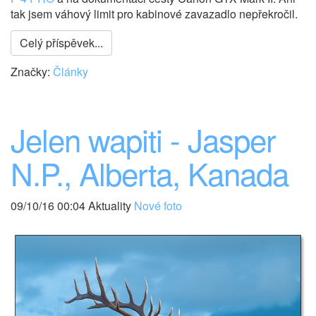
tak jsem váhový limit pro kabinové zavazadlo nepřekročil.
Celý příspěvek...
Značky:
Články
Jelen wapiti - Jasper
N.P., Alberta, Kanada
09/10/16 00:04 Aktuality
Nové foto