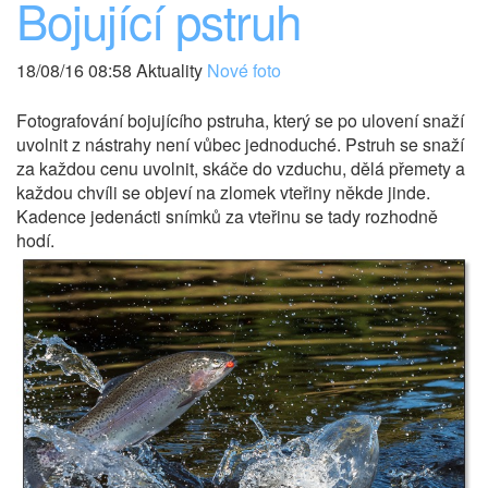
Bojující pstruh
18/08/16 08:58 Aktuality
Nové foto
Fotografování bojujícího pstruha, který se po ulovení snaží
uvolnit z nástrahy není vůbec jednoduché. Pstruh se snaží
za každou cenu uvolnit, skáče do vzduchu, dělá přemety a
každou chvíli se objeví na zlomek vteřiny někde jinde.
Kadence jedenácti snímků za vteřinu se tady rozhodně
hodí.