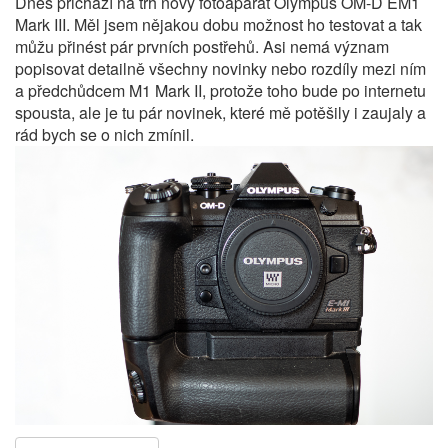
Dnes přichází na trh nový fotoaparát Olympus OM-D EM1
Mark III. Měl jsem nějakou dobu možnost ho testovat a tak
můžu přinést pár prvních postřehů. Asi nemá význam
popisovat detailně všechny novinky nebo rozdíly mezi ním
a předchůdcem M1 Mark II, protože toho bude po internetu
spousta, ale je tu pár novinek, které mě potěšily i zaujaly a
rád bych se o nich zmínil.