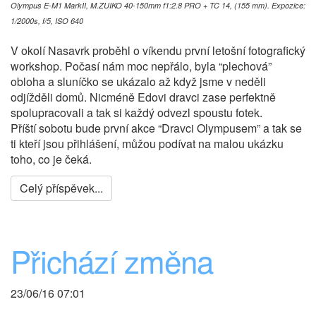
Olympus E-M1 MarkII, M.ZUIKO 40-150mm f1:2.8 PRO + TC 14, (155 mm). Expozice:
1/2000s, f/5, ISO 640
V okolí Nasavrk proběhl o víkendu první letošní fotografický
workshop. Počasí nám moc nepřálo, byla “plechová”
obloha a sluníčko se ukázalo až když jsme v neděli
odjížděli domů. Nicméně Edovi dravci zase perfektně
spolupracovali a tak si každý odvezl spoustu fotek.
Příští sobotu bude první akce “Dravci Olympusem” a tak se
ti kteří jsou přihlášení, můžou podívat na malou ukázku
toho, co je čeká.
Celý příspěvek...
Přichází změna
23/06/16 07:01