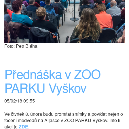
Foto: Petr Bláha
Přednáška v ZOO
PARKU Vyškov
05/02/18 09:55
Ve čtvrtek 8. února budu promítat snímky a povídat nejen o
focení medvědů na Aljašce v ZOO PARKU Vyškov. Info k
akci je
ZDE
.