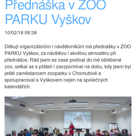
Přednáška v ZOO
PARKU Vyškov
10/02/18 09:38
Děkuji organizátorům i návštěvníkům mé přednášky v ZOO
PARKU Vyškov, za návštěvu i skvělou atmosféru při
přednášce. Rád jsem se zase podíval do mé oblébené
zoo, setkal se s přáteli i zavzpomínal na dobu, kdy jsem byl
ještě zaměstancem zooparku v Chomutově a
spolupracoval s Vyškovem nejen na společných
kalendářích.