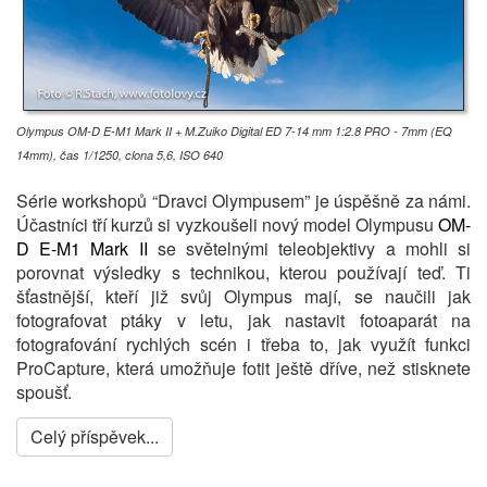
Olympus OM-D E-M1 Mark II + M.Zuiko Digital ED 7-14 mm 1:2.8 PRO - 7mm (EQ
14mm), čas 1/1250, clona 5,6, ISO 640
Série workshopů “Dravci Olympusem” je úspěšně za námi.
Účastníci tří kurzů si vyzkoušeli nový model Olympusu
OM-
D E-M1 Mark II
se světelnými teleobjektivy a mohli si
porovnat výsledky s technikou, kterou používají teď. Ti
šťastnější, kteří již svůj Olympus mají, se naučili jak
fotografovat ptáky v letu, jak nastavit fotoaparát na
fotografování rychlých scén i třeba to, jak využít funkci
ProCapture, která umožňuje fotit ještě dříve, než stisknete
spoušť.
Celý příspěvek...