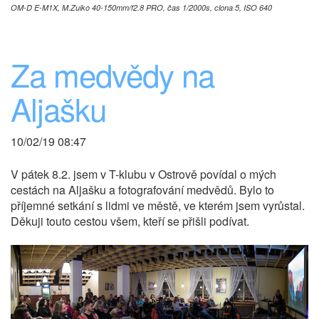
OM-D E-M1X, M.Zuiko 40-150mm/f2.8 PRO, čas 1/2000s, clona 5, ISO 640
Za medvědy na
Aljašku
10/02/19 08:47
V pátek 8.2. jsem v T-klubu v Ostrově povídal o mých
cestách na Aljašku a fotografování medvědů. Bylo to
příjemné setkání s lidmi ve městě, ve kterém jsem vyrůstal.
Děkuji touto cestou všem, kteří se přišli podívat.