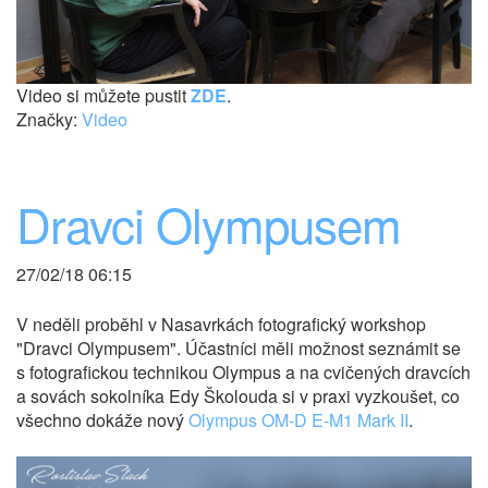
Video si můžete pustit
ZDE
.
Značky:
Video
Dravci Olympusem
27/02/18 06:15
V neděli proběhl v Nasavrkách fotografický workshop
"Dravci Olympusem". Účastníci měli možnost seznámit se
s fotografickou technikou Olympus a na cvičených dravcích
a sovách sokolníka Edy Školouda si v praxi vyzkoušet, co
všechno dokáže nový
Olympus OM-D E-M1 Mark II
.