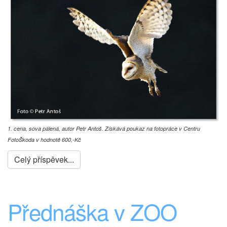
1. cena, sova pálená, autor Petr Antoš. Získává poukaz na fotopráce v Centru
FotoŠkoda v hodnotě 600,-Kč
Celý příspěvek...
Přednáška v ZOO