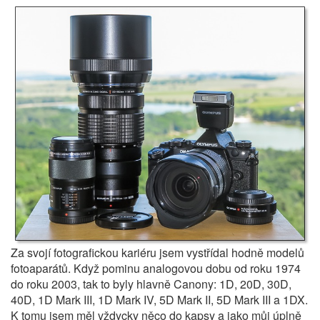
Za svojí fotografickou kariéru jsem vystřídal hodně modelů
fotoaparátů. Když pominu analogovou dobu od roku 1974
do roku 2003, tak to byly hlavně Canony: 1D, 20D, 30D,
40D, 1D Mark III, 1D Mark IV, 5D Mark II, 5D Mark III a 1DX.
K tomu jsem měl vždycky něco do kapsy a jako můj úplně