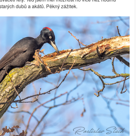
starých dubů a akátů. Pěkný zážitek.