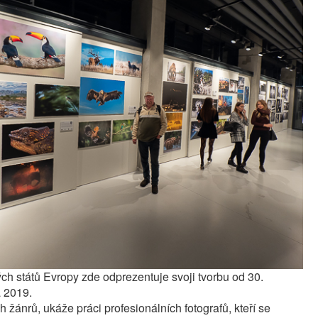
ch států Evropy zde odprezentuje svoji tvorbu od 30.
a 2019.
ch žánrů, ukáže práci profesionálních fotografů, kteří se