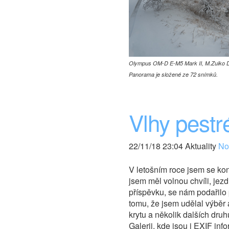
Olympus OM-D E-M5 Mark II, M.Zuiko Dig
Panorama je složené ze 72 snímků.
Vlhy pestr
22/11/18 23:04 Aktuality
Nov
V letošním roce jsem se ko
jsem měl volnou chvíli, jezd
příspěvku, se nám podařilo 
tomu, že jsem udělal výběr a
krytu a několik dalších druhů
Galerii, kde jsou i EXIF inf