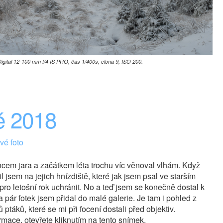
ital 12-100 mm f/4 IS PRO, čas 1/400s, clona 9, ISO 200.
é 2018
é foto
ncem jara a začátkem léta trochu víc věnoval vlhám. Když
il jsem na jejich hnízdiště, které jak jsem psal ve starším
pro letošní rok uchránit. No a teď jsem se konečně dostal k
 pár fotek jsem přidal do malé galerie. Je tam i pohled z
 ptáků, které se mi při focení dostali před objektiv.
ormace, otevřete kliknutím na tento snímek.