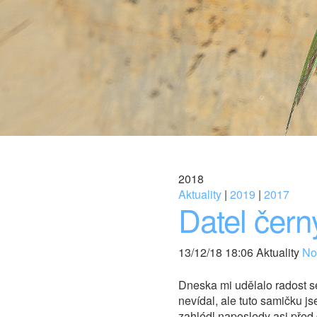
2018
Aktuality
|
2019
|
2017
Datel čern
13/12/18 18:06 Aktuality
Nov
Dneska mi udělalo radost se
nevídal, ale tuto samičku 
zahlédl naposledy asi před 