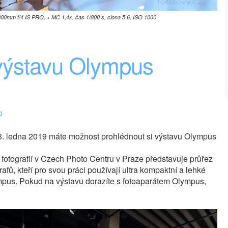
0mm f/4 IS PRO, + MC 1,4x, čas 1/800 s, clona 5.6, ISO 1000
 výstavu Olympus
o
3. ledna 2019 máte možnost prohlédnout si výstavu Olympus
fotografií v Czech Photo Centru v Praze představuje průřez
rafů, kteří pro svou práci používají ultra kompaktní a lehké
ympus. Pokud na výstavu dorazíte s fotoaparátem Olympus,