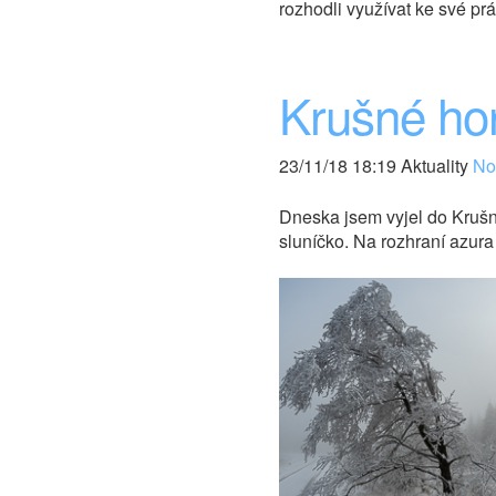
rozhodli využívat ke své p
Krušné ho
23/11/18 18:19 Aktuality
Nov
Dneska jsem vyjel do Krušn
sluníčko. Na rozhraní azura 