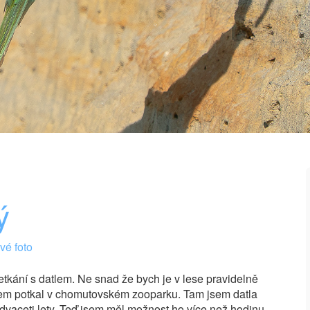
ý
é foto
tkání s datlem. Ne snad že bych je v lese pravidelně
jsem potkal v chomutovském zooparku. Tam jsem datla
dvaceti lety. Teď jsem měl možnost ho více než hodinu